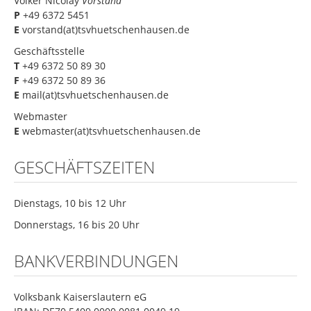
Volker Nicolay
Vorstand
P
+49 6372 5451
News Schach
E
vorstand(at)tsvhuetschenhausen.de
News Pétanque
Geschäftsstelle
T
+49 6372 50 89 30
News Turnen
F
+49 6372 50 89 36
News Volleyball
E
mail(at)tsvhuetschenhausen.de
News Gastronomie
Webmaster
E
webmaster(at)tsvhuetschenhausen.de
Mitgliedschaft
GESCHÄFTSZEITEN
Kontakt
Gaststätte
Dienstags, 10 bis 12 Uhr
Donnerstags, 16 bis 20 Uhr
BANKVERBINDUNGEN
Volksbank Kaiserslautern eG