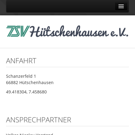
Home
Abteilungen
Judo
Karate
ANFAHRT
Pétanque
Schach
Schanzerfeld 1
Tennis
66882 Hütschenhausen
Turnen
49.418304, 7.458680
Volleyball
News
ANSPRECHPARTNER
News TSV
News Judo