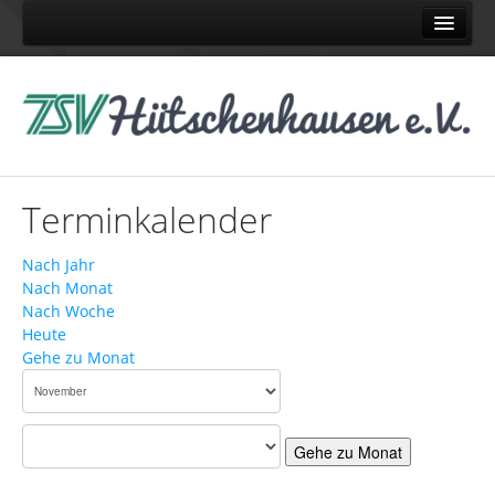
Home
Abteilungen
Judo
Karate
Terminkalender
Pétanque
Schach
Nach Jahr
Nach Monat
Tennis
Nach Woche
Turnen
Heute
Gehe zu Monat
Volleyball
News
News TSV
Gehe zu Monat
News Judo