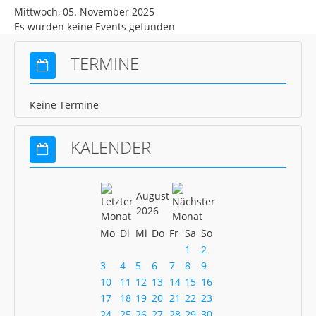
Mittwoch, 05. November 2025
News Schach
Es wurden keine Events gefunden
News Pétanque
TERMINE
News Turnen
News Volleyball
Keine Termine
News Gastronomie
Mitgliedschaft
KALENDER
Kontakt
Gaststätte
August
2026
Mo
Di
Mi
Do
Fr
Sa
So
1
2
3
4
5
6
7
8
9
10
11
12
13
14
15
16
17
18
19
20
21
22
23
24
25
26
27
28
29
30