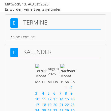
Mittwoch, 13. August 2025
News Schach
Es wurden keine Events gefunden
News Pétanque
TERMINE
News Turnen
News Volleyball
Keine Termine
News Gastronomie
Mitgliedschaft
KALENDER
Kontakt
Gaststätte
August
2026
Mo
Di
Mi
Do
Fr
Sa
So
1
2
3
4
5
6
7
8
9
10
11
12
13
14
15
16
17
18
19
20
21
22
23
24
25
26
27
28
29
30