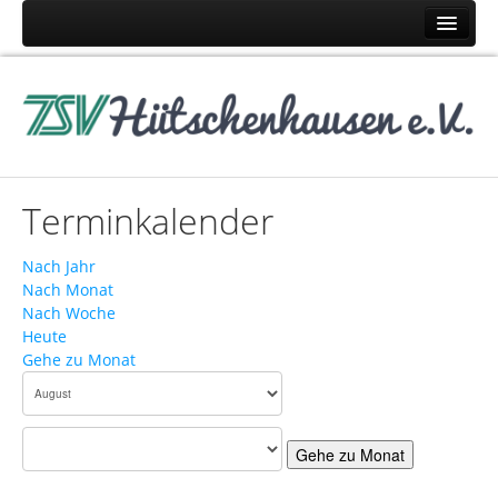
Home
Abteilungen
Judo
Karate
Terminkalender
Pétanque
Schach
Nach Jahr
Nach Monat
Tennis
Nach Woche
Turnen
Heute
Gehe zu Monat
Volleyball
News
News TSV
Gehe zu Monat
News Judo