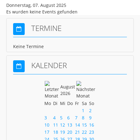
Donnerstag, 07. August 2025
News Schach
Es wurden keine Events gefunden
News Pétanque
TERMINE
News Turnen
News Volleyball
Keine Termine
News Gastronomie
Mitgliedschaft
KALENDER
Kontakt
Gaststätte
August
2026
Mo
Di
Mi
Do
Fr
Sa
So
1
2
3
4
5
6
7
8
9
10
11
12
13
14
15
16
17
18
19
20
21
22
23
24
25
26
27
28
29
30