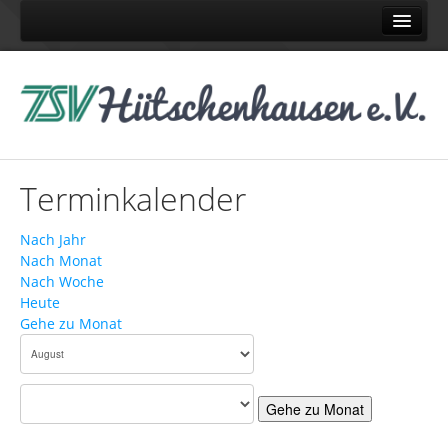
Home
Abteilungen
Judo
Karate
Terminkalender
Pétanque
Schach
Nach Jahr
Nach Monat
Tennis
Nach Woche
Turnen
Heute
Gehe zu Monat
Volleyball
News
News TSV
Gehe zu Monat
News Judo